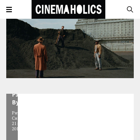
Из 13 в
Эван
Рэйчел
Вуд
Рита
Синютина
,
21 ноября
2014