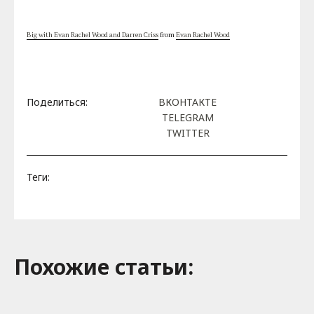
Big with Evan Rachel Wood and Darren Criss
from
Evan Rachel Wood
Поделиться:
ВКОНТАКТЕ
TELEGRAM
TWITTER
Теги:
Похожие cтатьи: