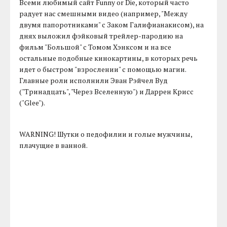
Всеми любимый сайт Funny or Die, который часто
радует нас смешными видео (например, "Между
двумя папоротниками" с Заком Галифианакисом), на
днях выложил фэйковый трейлер-пародию на
фильм "Большой" с Томом Хэнксом и на все
остальные подобные кинокартины, в которых речь
идет о быстром "взрослении" с помощью магии.
Главные роли исполнили Эван Рэйчел Вуд
("Тринадцать", "Через Вселенную") и Даррен Крисс
("Glee").
WARNING! Шутки о педофилии и голые мужчины,
плачущие в ванной.