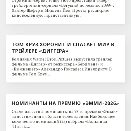
Стриминг-сервис Prime Video представил тизер-
трейлер мини-сериала «Бегущий по лезвию 2099» с
Хантер Шафер и Мишель Йео: Проект расширяет
киновселенную, представленную ...
ТОМ КРУЗ ХОРОНИТ И СПАСАЕТ МИР В
ТРЕЙЛЕРЕ «ДИГГЕРА»
Компания Warner Bros. Pictures выпустила трейлер
фильма «Диггер» от режиссера «Бёрдмэна» и
«Выжившего» Алехандро Гонсалеса Иньярриту: В
фильме Том Круз ...
НОМИНАНТЫ НА ПРЕМИЮ «ЭММИ-2026»
Стали известны номинанты на 78-ю премию «Эмми»
за достижения в области телевидения. Наибольшее
количество номинаций (25) набрала «Больница
"Питт& ...