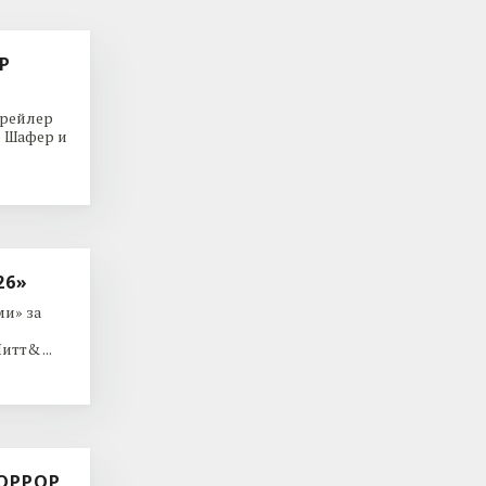
Р
трейлер
р Шафер и
26»
и» за
тт& ...
ОРРОР