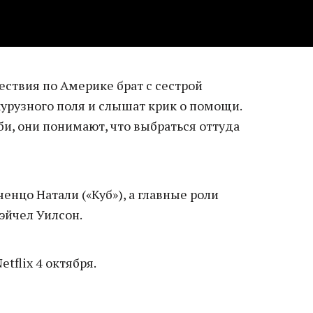
ествия по Америке брат с сестрой
курузного поля и слышат крик о помощи.
би, они понимают, что выбраться оттуда
нцо Натали («Куб»), а главные роли
эйчел Уилсон.
tflix 4 октября.