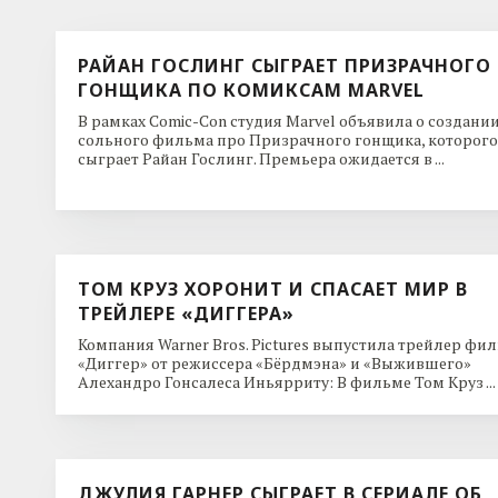
РАЙАН ГОСЛИНГ СЫГРАЕТ ПРИЗРАЧНОГО
ГОНЩИКА ПО КОМИКСАМ MARVEL
В рамках Comic-Con студия Marvel объявила о создани
сольного фильма про Призрачного гонщика, которого
сыграет Райан Гослинг. Премьера ожидается в ...
ТОМ КРУЗ ХОРОНИТ И СПАСАЕТ МИР В
ТРЕЙЛЕРЕ «ДИГГЕРА»
Компания Warner Bros. Pictures выпустила трейлер фи
«Диггер» от режиссера «Бёрдмэна» и «Выжившего»
Алехандро Гонсалеса Иньярриту: В фильме Том Круз ...
ДЖУЛИЯ ГАРНЕР СЫГРАЕТ В СЕРИАЛЕ ОБ