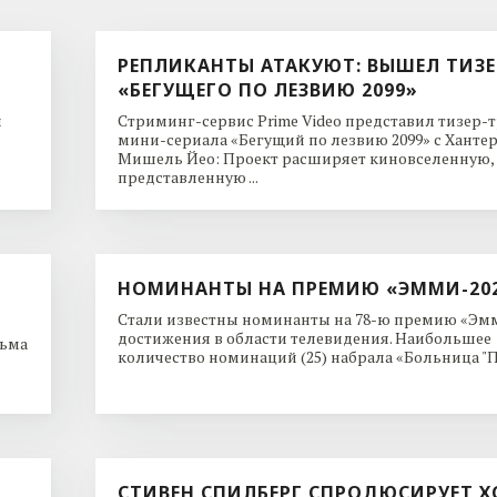
РЕПЛИКАНТЫ АТАКУЮТ: ВЫШЕЛ ТИЗЕ
«БЕГУЩЕГО ПО ЛЕЗВИЮ 2099»
и
Стриминг-сервис Prime Video представил тизер-
мини-сериала «Бегущий по лезвию 2099» с Ханте
Мишель Йео: Проект расширяет киновселенную,
представленную ...
НОМИНАНТЫ НА ПРЕМИЮ «ЭММИ-20
Стали известны номинанты на 78-ю премию «Эмм
достижения в области телевидения. Наибольшее
льма
количество номинаций (25) набрала «Больница "Пи
СТИВЕН СПИЛБЕРГ СПРОДЮСИРУЕТ Х