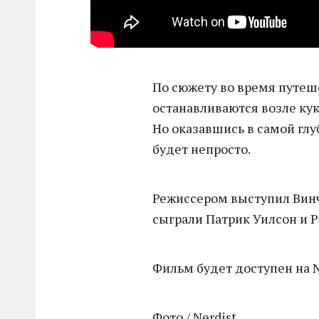
По сюжету во время путеш
останавливаются возле ку
Но оказавшись в самой глу
будет непросто.
Режиссером выступил Винче
сыграли Патрик Уилсон и Р
Фильм будет доступен на Ne
Фото / Nerdist