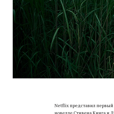
Netflix представил первый
новелле Стивена Кинга и Д