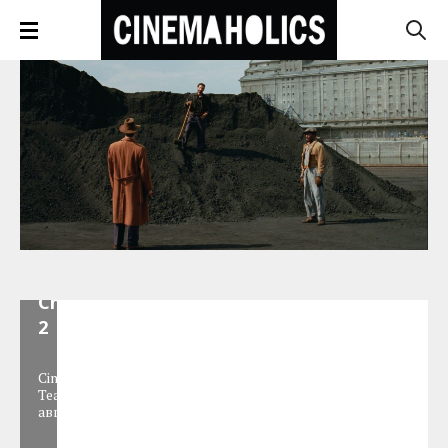
Ice
Bucket
Challenge
2
Cinemaholics
Team
,
19
августа 2014