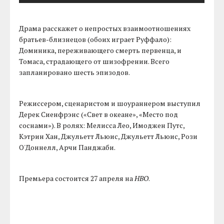
Драма расскажет о непростых взаимоотношениях
братьев-близнецов (обоих играет Руффало):
Доминика, переживающего смерть первенца, и
Томаса, страдающего от шизофрении. Всего
запланировано шесть эпизодов.
Режиссером, сценаристом и шоураннером выступил
Дерек Сиенфрэнс («Свет в океане», «Место под
соснами»). В ролях: Мелисса Лео, Имоджен Путс,
Кэтрин Хан, Джульетт Льюис, Джульетт Льюис, Рози
О'Доннелл, Арчи Панджаби.
Премьера состоится 27 апреля на
HBO
.