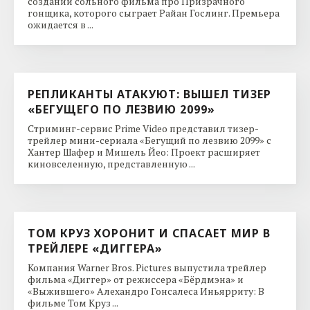
создании сольного фильма про Призрачного
гонщика, которого сыграет Райан Гослинг. Премьера
ожидается в ...
РЕПЛИКАНТЫ АТАКУЮТ: ВЫШЕЛ ТИЗЕР
«БЕГУЩЕГО ПО ЛЕЗВИЮ 2099»
Стриминг-сервис Prime Video представил тизер-
трейлер мини-сериала «Бегущий по лезвию 2099» с
Хантер Шафер и Мишель Йео: Проект расширяет
киновселенную, представленную ...
ТОМ КРУЗ ХОРОНИТ И СПАСАЕТ МИР В
ТРЕЙЛЕРЕ «ДИГГЕРА»
Компания Warner Bros. Pictures выпустила трейлер
фильма «Диггер» от режиссера «Бёрдмэна» и
«Выжившего» Алехандро Гонсалеса Иньярриту: В
фильме Том Круз ...