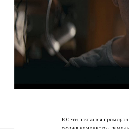
В Сети появился проморол
сезона немецкого драмеди