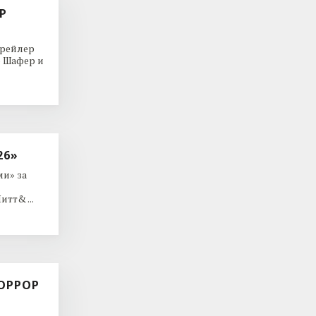
Р
трейлер
р Шафер и
26»
и» за
тт& ...
ОРРОР