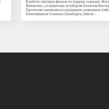
y
В работу запущен фильм по хоррор-сериалу «Кат
Манделы», созданному ютубером Алексом Кисте
Проектом занимаются продакшн-компании Ambl
Entertainment Стивена Спилберга, United ...