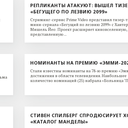
РЕПЛИКАНТЫ АТАКУЮТ: ВЫШЕЛ ТИЗЕ
«БЕГУЩЕГО ПО ЛЕЗВИЮ 2099»
и
Стриминг-сервис Prime Video представил тизер-
мини-сериала «Бегущий по лезвию 2099» с Ханте
Мишель Йео: Проект расширяет киновселенную,
представленную ...
НОМИНАНТЫ НА ПРЕМИЮ «ЭММИ-20
Стали известны номинанты на 78-ю премию «Эмм
достижения в области телевидения. Наибольшее
льма
количество номинаций (25) набрала «Больница "Пи
СТИВЕН СПИЛБЕРГ СПРОДЮСИРУЕТ Х
«КАТАЛОГ МАНДЕЛЫ»