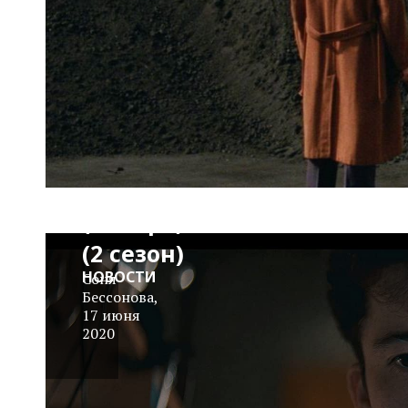
Тизер:
«Как
продавать
наркотики
онлайн
(быстро)»
(2 сезон)
НОВОСТИ
Соня
Бессонова
,
17 июня
2020