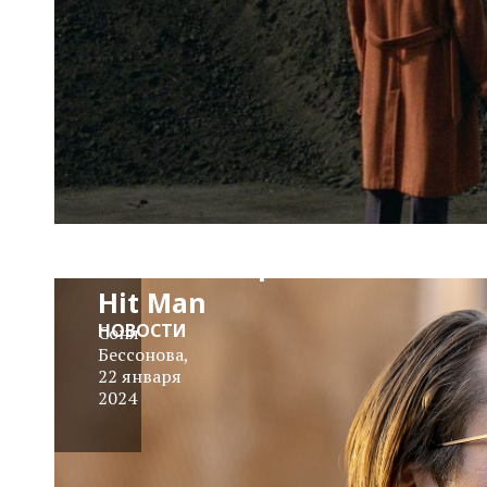
Вышел тизер
фильма
Ричарда
Линклейтера
Hit Man
НОВОСТИ
Соня
Бессонова
,
22 января
2024