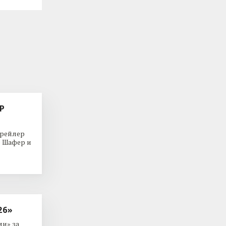
Р
трейлер
р Шафер и
26»
и» за