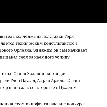
аватель колледжа на полставки Гэри
вляется техническим консультантом в
ового Орлеана. Однажды он сам начинает
выдавая себя за наемного убийцу.
статье Скипа Холландсворта для
грали Глен Пауэлл, Адриа Архона, Остин
ер написал в соавторстве с Пуэллом.
енецианском кинофестивале вне конкурса.