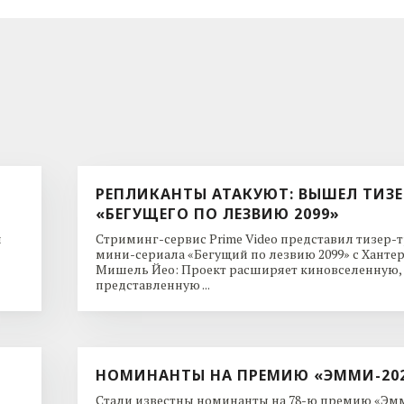
РЕПЛИКАНТЫ АТАКУЮТ: ВЫШЕЛ ТИЗЕ
«БЕГУЩЕГО ПО ЛЕЗВИЮ 2099»
и
Стриминг-сервис Prime Video представил тизер-
мини-сериала «Бегущий по лезвию 2099» с Ханте
Мишель Йео: Проект расширяет киновселенную,
представленную ...
НОМИНАНТЫ НА ПРЕМИЮ «ЭММИ-20
Стали известны номинанты на 78-ю премию «Эмм