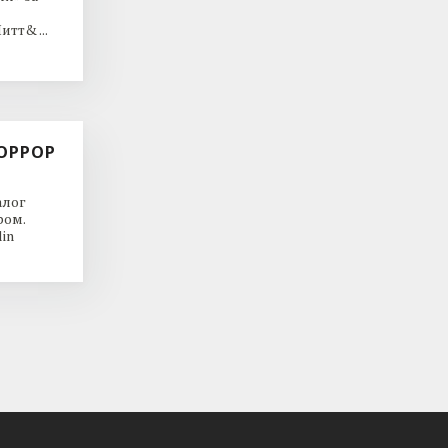
тт& ...
ОРРОР
алог
ром.
in