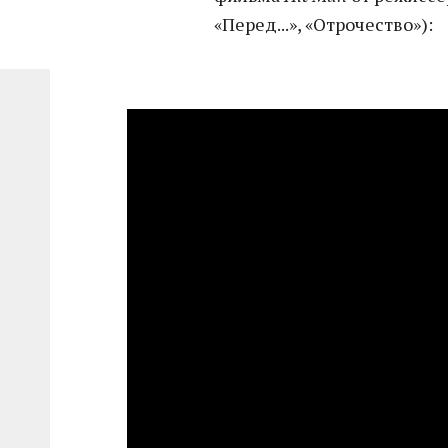
«Перед...», «Отрочество»):