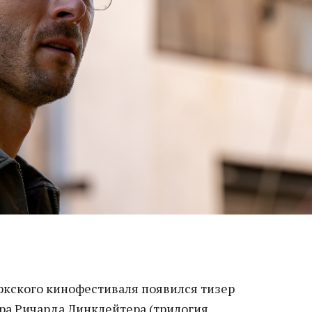
ркского кинофестиваля появился тизер
ра Ричарда Линклейтера (трилогия