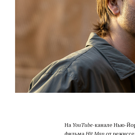
На
YouTube
-канале Нью-Йо
фильма
Hit Man
от режиссе