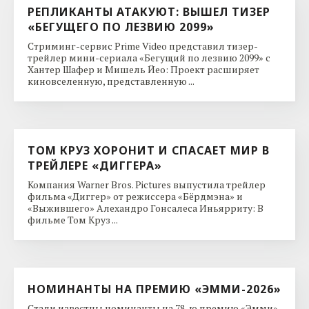
РЕПЛИКАНТЫ АТАКУЮТ: ВЫШЕЛ ТИЗЕР
«БЕГУЩЕГО ПО ЛЕЗВИЮ 2099»
Стриминг-сервис Prime Video представил тизер-
трейлер мини-сериала «Бегущий по лезвию 2099» с
Хантер Шафер и Мишель Йео: Проект расширяет
киновселенную, представленную ...
ТОМ КРУЗ ХОРОНИТ И СПАСАЕТ МИР В
ТРЕЙЛЕРЕ «ДИГГЕРА»
Компания Warner Bros. Pictures выпустила трейлер
фильма «Диггер» от режиссера «Бёрдмэна» и
«Выжившего» Алехандро Гонсалеса Иньярриту: В
фильме Том Круз ...
НОМИНАНТЫ НА ПРЕМИЮ «ЭММИ-2026»
Стали известны номинанты на 78-ю премию «Эмми»