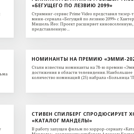
«БЕГУЩЕГО ПО ЛЕЗВИЮ 2099»
и
Стриминг-сервис Prime Video представил тизер-
мини-сериала «Бегущий по лезвию 2099» с Ханте
Мишель Йео: Проект расширяет киновселенную,
представленную ...
НОМИНАНТЫ НА ПРЕМИЮ «ЭММИ-20
Стали известны номинанты на 78-ю премию «Эмм
достижения в области телевидения. Наибольшее
льма
количество номинаций (25) набрала «Больница "Пи
СТИВЕН СПИЛБЕРГ СПРОДЮСИРУЕТ Х
«КАТАЛОГ МАНДЕЛЫ»
y
В работу запущен фильм по хоррор-сериалу «Кат
Манделы», созданному ютубером Алексом Кисте