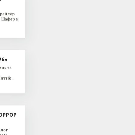
трейлер
р Шафер и
26»
и» за
тт& ...
ОРРОР
алог
ром.