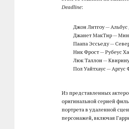
Deadline
:
Джон Литгоу — Альбус
Джанет МакТир — Мин
Паапа Эссьеду — Севе
Ник Фрост — Рубеус Х
Люк Таллон — Квирин
Пол Уайтхаус — Аргус
Из представленных актеро
оригинальной серией фильм
портрета в удаленной сцен
персонажей, включая Гарри