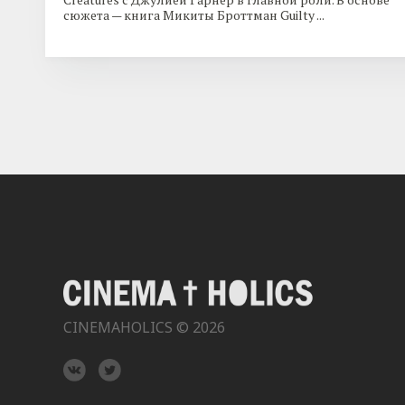
сюжета — книга Микиты Броттман Guilty ...
CINEMAHOLICS © 2026