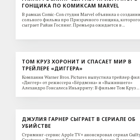
ГОНЩИКА ПО КОМИКСАМ MARVEL
В рамках Comic-Con студия Marvel объявила о создани
сольного фильма про Призрачного гонщика, которого
сыграет Райан Гослинг. Премьера ожидается в ...
ТОМ КРУЗ ХОРОНИТ И СПАСАЕТ МИР В
ТРЕЙЛЕРЕ «ДИГГЕРА»
Компания Warner Bros. Pictures выпустила трейлер фи
«Диггер» от режиссера «Бёрдмэна» и «Выжившего»
Алехандро Гонсалеса Иньярриту: В фильме Том Круз ...
ДЖУЛИЯ ГАРНЕР СЫГРАЕТ В СЕРИАЛЕ ОБ
УБИЙСТВЕ
Стриминг-сервис Apple TV+ анонсировал сериал Guilt
Creatures с Джулией Гарнер в главной роли. В основе