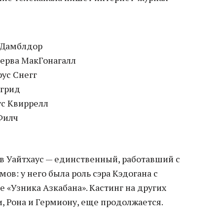
 Дамблдор
ерва МакГонагалл
рус Снегг
агрид
ус Квиррелл
 Филч
в Уайтхаус — единственный, работавший с
ов: у него была роль сэра Кэдогана с
е «Узника Азкабана». Кастинг на других
, Рона и Гермиону, еще продолжается.