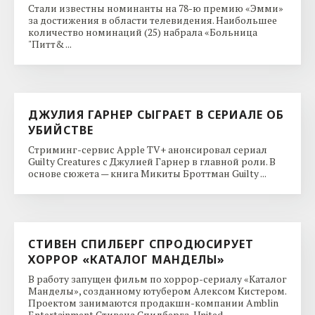
Стали известны номинанты на 78-ю премию «Эмми»
за достижения в области телевидения. Наибольшее
количество номинаций (25) набрала «Больница
"Питт& ...
ДЖУЛИЯ ГАРНЕР СЫГРАЕТ В СЕРИАЛЕ ОБ
УБИЙСТВЕ
Стриминг-сервис Apple TV+ анонсировал сериал
Guilty Creatures с Джулией Гарнер в главной роли. В
основе сюжета — книга Микиты Броттман Guilty ...
СТИВЕН СПИЛБЕРГ СПРОДЮСИРУЕТ
ХОРРОР «КАТАЛОГ МАНДЕЛЫ»
В работу запущен фильм по хоррор-сериалу «Каталог
Манделы», созданному ютубером Алексом Кистером.
Проектом занимаются продакшн-компании Amblin
Entertainment Стивена Спилберга, United ...