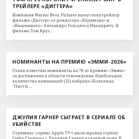
ТРЕЙЛЕРЕ «ДИГГЕРА»
Компания Warner Bros. Pictures выпустила трейлер
фильма «Диггер» от режиссера «Бёрдмэна» и
«Выжившего» Алехандро Гонсалеса Иньярриту: В
фильме Том Круз ...
НОМИНАНТЫ НА ПРЕМИЮ «ЭММИ-2026»
Стали известны номинанты на 78-ю премию «Эмми»
за достижения в области телевидения. Наибольшее
количество номинаций (25) набрала «Больница
"Питт& ...
ДЖУЛИЯ ГАРНЕР СЫГРАЕТ В СЕРИАЛЕ ОБ
УБИЙСТВЕ
Стриминг-сервис Apple TV+ анонсировал сериал
Guilty Creatures с Джулией Гарнер в главной роли. В