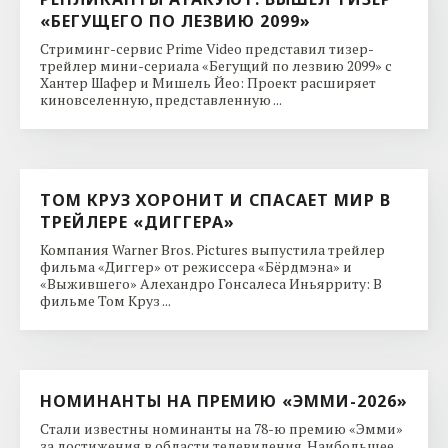
«БЕГУЩЕГО ПО ЛЕЗВИЮ 2099»
Стриминг-сервис Prime Video представил тизер-
трейлер мини-сериала «Бегущий по лезвию 2099» с
Хантер Шафер и Мишель Йео: Проект расширяет
киновселенную, представленную ...
ТОМ КРУЗ ХОРОНИТ И СПАСАЕТ МИР В
ТРЕЙЛЕРЕ «ДИГГЕРА»
Компания Warner Bros. Pictures выпустила трейлер
фильма «Диггер» от режиссера «Бёрдмэна» и
«Выжившего» Алехандро Гонсалеса Иньярриту: В
фильме Том Круз ...
НОМИНАНТЫ НА ПРЕМИЮ «ЭММИ-2026»
Стали известны номинанты на 78-ю премию «Эмми»
за достижения в области телевидения. Наибольшее