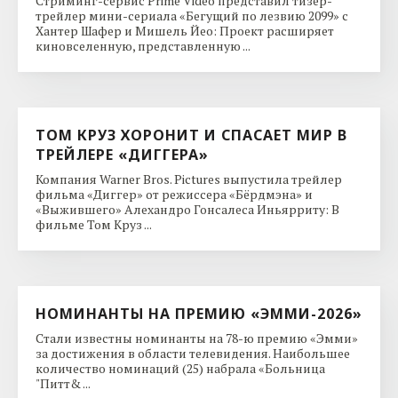
Стриминг-сервис Prime Video представил тизер-
трейлер мини-сериала «Бегущий по лезвию 2099» с
Хантер Шафер и Мишель Йео: Проект расширяет
киновселенную, представленную ...
ТОМ КРУЗ ХОРОНИТ И СПАСАЕТ МИР В
ТРЕЙЛЕРЕ «ДИГГЕРА»
Компания Warner Bros. Pictures выпустила трейлер
фильма «Диггер» от режиссера «Бёрдмэна» и
«Выжившего» Алехандро Гонсалеса Иньярриту: В
фильме Том Круз ...
НОМИНАНТЫ НА ПРЕМИЮ «ЭММИ-2026»
Стали известны номинанты на 78-ю премию «Эмми»
за достижения в области телевидения. Наибольшее
количество номинаций (25) набрала «Больница
"Питт& ...