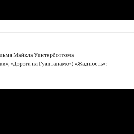
льма Майкла Уинтерботтома
и», «Дорога на Гуантанамо») «Жадность»: