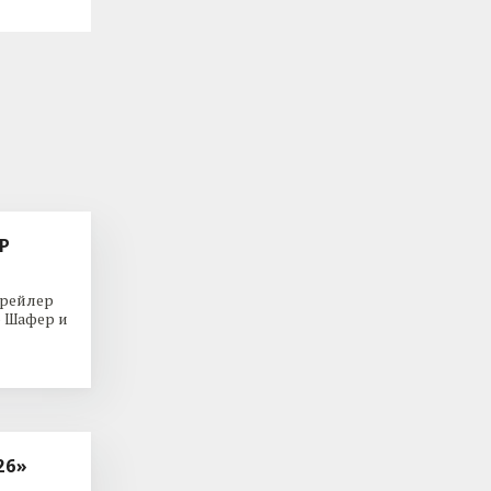
Р
трейлер
р Шафер и
26»