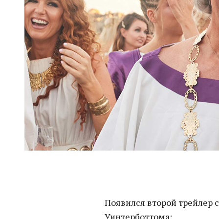
Появился второй трейлер 
Уинтерботтома: