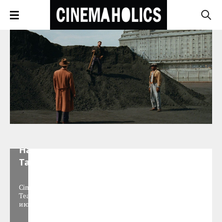
Официальный
постер к "The
Hateful Eight"
Тарантино
Cinemaholics
Team
,
30
июля 2014