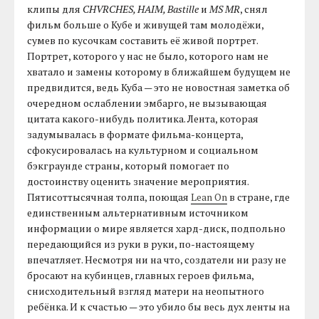
клипы для
CHVRCHES, HAIM, Bastille
и
MS MR
, снял
фильм больше о Кубе и живущей там молодёжи,
сумев по кусочкам составить её живой портрет.
Портрет, которого у нас не было, которого нам не
хватало и замены которому в ближайшем будущем не
предвидится, ведь Куба — это не новостная заметка об
очередном ослаблении эмбарго, не вызывающая
цитата какого-нибудь политика. Лента, которая
задумывалась в формате фильма-концерта,
сфокусировалась на культурном и социальном
бэкграунде страны, который помогает по
достоинству оценить значение мероприятия.
Пятисоттысячная толпа, поющая
Lean On
в стране, где
единственным альтернативным источником
информации о мире является хард-диск, подпольно
передающийся из руки в руки, по-настоящему
впечатляет. Несмотря ни на что, создатели ни разу не
бросают на кубинцев, главных героев фильма,
снисходительный взгляд матери на неопытного
ребёнка. И к счастью — это убило бы весь дух ленты на