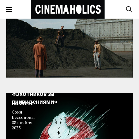
Вышел
трейлер новых
«Охотников за
привидениями»
НОВОСТИ
Соня
Бессонова
,
08 ноября
2023