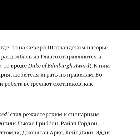
 где-то на Северо-Шотландском нагорье.
раздолбаев из Глазго отправляются в
о-то вроде
Duke of Edinburgh Award
). К ним
рня, любителя играть по правилам. Во
 ребята встречают охотников, как
ked!
стал режиссерским и сценарным
лнили Льюис Гриббен, Райан Гордон,
ттомли, Джонатан Арис, Кейт Дики, Эдди