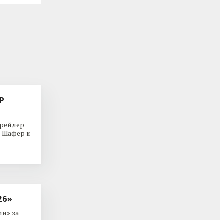
Р
трейлер
р Шафер и
26»
и» за