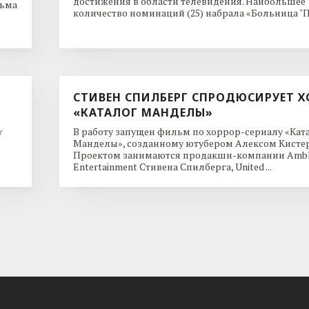
достижения в области телевидения. Наибольшее
льма
количество номинаций (25) набрала «Больница "Пи
СТИВЕН СПИЛБЕРГ СПРОДЮСИРУЕТ Х
«КАТАЛОГ МАНДЕЛЫ»
y
В работу запущен фильм по хоррор-сериалу «Кат
Манделы», созданному ютубером Алексом Кисте
Проектом занимаются продакшн-компании Ambl
Entertainment Стивена Спилберга, United ...