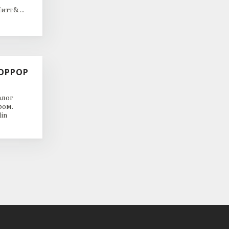
тт& ...
ОРРОР
алог
ром.
in