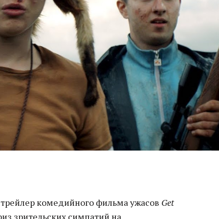
 трейлер комедийного фильма ужасов
Get
риз зрительских симпатий на