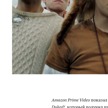
Amazon Prime Video
показал
Duked!
, который получил п