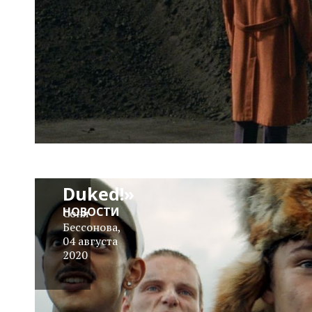
Трейлер:
«Get
Duked!»
НОВОСТИ
Соня
Бессонова
,
04 августа
2020