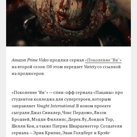
Amazon Prime Video
продлил сериал
«Поколение "Ви"»
на второй сезон. Об этом передает
Variety
со ссылкой
на продюсеров.
«Поколение "Ви"» — спин-офф сериала «Пацаны» про
студентов колледжа для супергероев, которым
заправляет
Vought International
. В новом проекте
сыграли Джаз Синклер, Чэнс Пердомо, Лиззи
Бродвей, Мэдди Филлипс, Дерек Лу, Лондон Тор,
Шелли Кон, а также Патрик Шварценеггер. Создатели
сериала — Эрик Крипке, Эван Голдберг и Крэйг