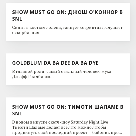
SHOW MUST GO ON: ДЖОШ О'КОННОР В
SNL
Сидит в костюме оленя, танцует «стриптиз», слушает
оскорбления. ...
GOLDBLUM DA BA DEE DA BA DYE
В главной роли: самый стильный человек-муха
Джефф Голдблюм. ...
SHOW MUST GO ON: ТИМОТИ ШАЛАМЕ В
SNL
В новом выпуске скетч-шоу Saturday Night Live
Тимоти Шаламе делает все, что можно, чтобы
продвинуть свой последний проект — байопик про ...