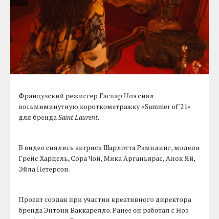
Французский режиссер Гаспар Ноэ снял
восьмиминутную короткометражку «Summer of '21»
для бренда
Saint Laurent
.
В видео снялись актриса Шарлотта Рэмплинг, модели
Грейс Харцель, Сора Чой, Мика Арганьярас, Анок Яй,
Эйла Петерсон.
Проект создан при участии креативного директора
бренда Энтони Ваккарелло. Ранее он работал с Ноэ