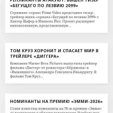
«БЕГУЩЕГО ПО ЛЕЗВИЮ 2099»
Стриминг-сервис Prime Video представил тизер-
трейлер мини-сериала «Бегущий по лезвию 2099» с
Хантер Шафер и Мишель Йео: Проект расширяет
киновселенную, представленную ...
ТОМ КРУЗ ХОРОНИТ И СПАСАЕТ МИР В
ТРЕЙЛЕРЕ «ДИГГЕРА»
Компания Warner Bros. Pictures выпустила трейлер
фильма «Диггер» от режиссера «Бёрдмэна» и
«Выжившего» Алехандро Гонсалеса Иньярриту: В
фильме Том Круз ...
НОМИНАНТЫ НА ПРЕМИЮ «ЭММИ-2026»
Стали известны номинанты на 78-ю премию «Эмми»
за достижения в области телевидения. Наибольшее