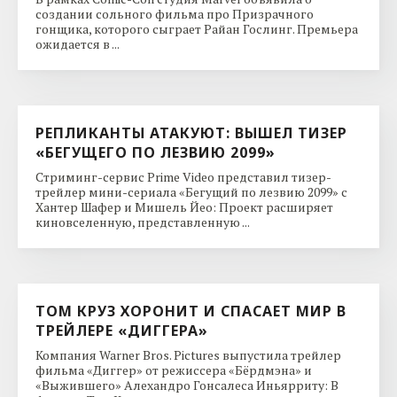
создании сольного фильма про Призрачного
гонщика, которого сыграет Райан Гослинг. Премьера
ожидается в ...
РЕПЛИКАНТЫ АТАКУЮТ: ВЫШЕЛ ТИЗЕР
«БЕГУЩЕГО ПО ЛЕЗВИЮ 2099»
Стриминг-сервис Prime Video представил тизер-
трейлер мини-сериала «Бегущий по лезвию 2099» с
Хантер Шафер и Мишель Йео: Проект расширяет
киновселенную, представленную ...
ТОМ КРУЗ ХОРОНИТ И СПАСАЕТ МИР В
ТРЕЙЛЕРЕ «ДИГГЕРА»
Компания Warner Bros. Pictures выпустила трейлер
фильма «Диггер» от режиссера «Бёрдмэна» и
«Выжившего» Алехандро Гонсалеса Иньярриту: В