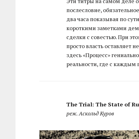
Эти титры на самом деле о
послесловие, обязательно
два часа показывая по сути
короткими заметками демо
сделки с совестью. При это
просто власть оставляет н
здесь «Процесс» гениальн
реальности, где с каждым 
The Trial: The State of R
реж. Аскольд Куров