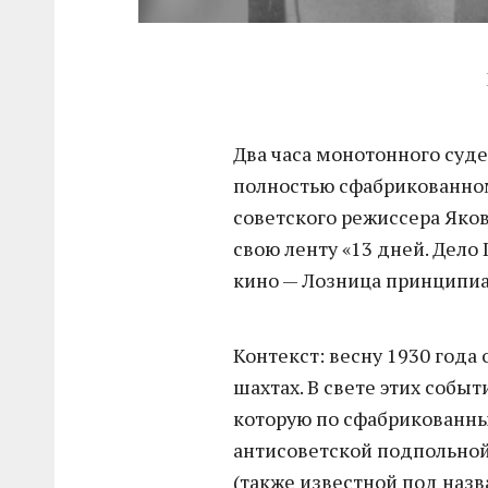
Два часа монотонного суд
полностью сфабрикованном
советского режиссера Яков
свою ленту «13 дней. Дел
кино — Лозница принципиа
Контекст: весну 1930 года
шахтах. В свете этих собы
которую по сфабрикованн
антисоветской подпольно
(также известной под наз