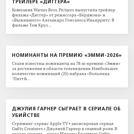
ТРЕЙЛЕРЕ «ДИГГЕРА»
Компания Warner Bros. Pictures выпустила трейлер
фильма «Диггер» от режиссера «Бёрдмэна» и
«Выжившего» Алехандро Гонсалеса Иньярриту: В
фильме Том Круз ...
НОМИНАНТЫ НА ПРЕМИЮ «ЭММИ-2026»
Стали известны номинанты на 78-ю премию «Эмми»
за достижения в области телевидения. Наибольшее
количество номинаций (25) набрала «Больница
"Питт& ...
ДЖУЛИЯ ГАРНЕР СЫГРАЕТ В СЕРИАЛЕ ОБ
УБИЙСТВЕ
Стриминг-сервис Apple TV+ анонсировал сериал
Guilty Creatures с Джулией Гарнер в главной роли. В
основе сюжета — книга Микиты Броттман Guilty ...