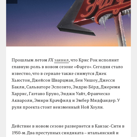
Прошлым летом
FX
заявил
, что Крис Рок исполнит
главную роль в новом сезоне «Фарго». Сегодня стало
известно, что в сериале также снимутся Джек
Хьюстон, Джейсон Шварцман, Бен Уишоу, Джесси
Бакли, Сальваторе Эспозито, Эндрю Бёрд, Джереми
Харрис, Гаэтано Бруно, Энджи Уайт, Франческо
Аквароли, Эмири Крачфилд и Эмбер Мидфандер. У
руля проекта стоит неизменный Ной Хоули.
Действие в новом сезоне развернется в Канзас-Сити в
1950-м. Два преступных синдиката – итальянский и