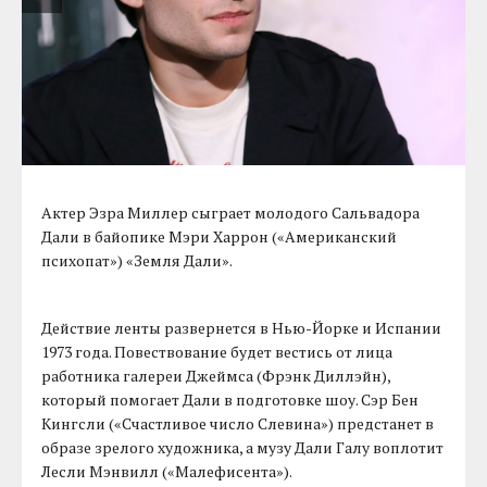
Актер Эзра Миллер сыграет молодого Сальвадора
Дали в байопике Мэри Харрон («Американский
психопат») «Земля Дали».
Действие ленты развернется в Нью-Йорке и Испании
1973 года. Повествование будет вестись от лица
работника галереи Джеймса (Фрэнк Диллэйн),
который помогает Дали в подготовке шоу. Сэр Бен
Кингсли («Счастливое число Слевина») предстанет в
образе зрелого художника, а музу Дали Галу воплотит
Лесли Мэнвилл («Малефисента»).