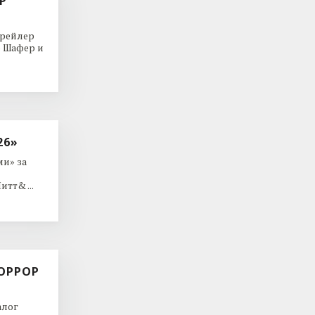
Р
трейлер
р Шафер и
26»
и» за
тт& ...
ОРРОР
алог