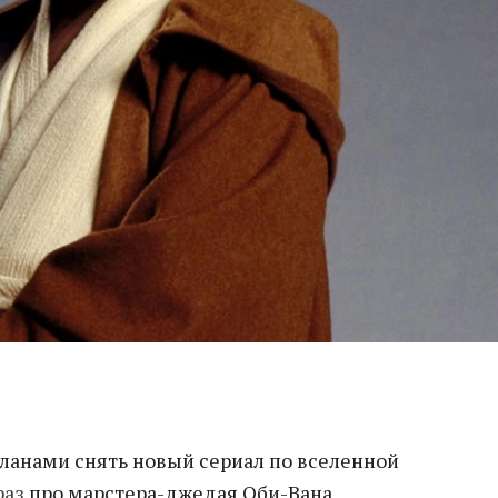
ланами снять новый сериал по вселенной
раз
про марстера-джедая Оби-Вана