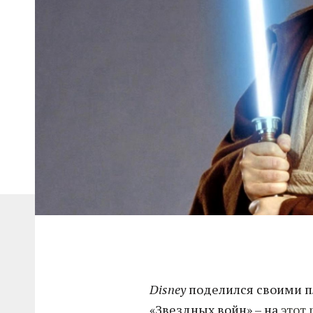
Disney
поделился своими п
«Звездных войн» – на
этот 