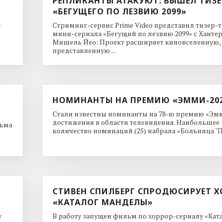
РЕПЛИКАНТЫ АТАКУЮТ: ВЫШЕЛ ТИЗЕ
«БЕГУЩЕГО ПО ЛЕЗВИЮ 2099»
и
Стриминг-сервис Prime Video представил тизер-
мини-сериала «Бегущий по лезвию 2099» с Ханте
Мишель Йео: Проект расширяет киновселенную,
представленную ...
НОМИНАНТЫ НА ПРЕМИЮ «ЭММИ-20
Стали известны номинанты на 78-ю премию «Эмм
достижения в области телевидения. Наибольшее
льма
количество номинаций (25) набрала «Больница "Пи
СТИВЕН СПИЛБЕРГ СПРОДЮСИРУЕТ Х
«КАТАЛОГ МАНДЕЛЫ»
y
В работу запущен фильм по хоррор-сериалу «Кат