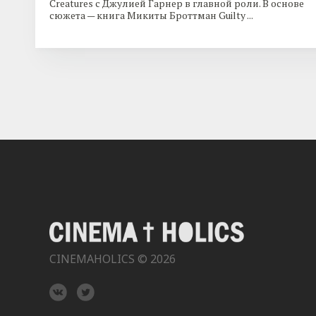
Creatures с Джулией Гарнер в главной роли. В основе
сюжета — книга Микиты Броттман Guilty ...
CINEMAHOLICS © 2026