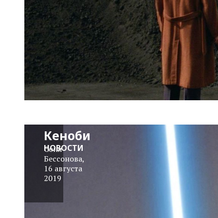
Юэн
Макгрегор
может
вернуться
к роли
Оби-Вана
Кеноби
НОВОСТИ
Соня
Бессонова
,
16 августа
2019