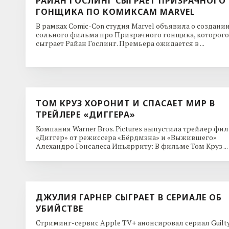
РАЙАН ГОСЛИНГ СЫГРАЕТ ПРИЗРАЧНОГО
ГОНЩИКА ПО КОМИКСАМ MARVEL
В рамках Comic-Con студия Marvel объявила о создани
сольного фильма про Призрачного гонщика, которого
сыграет Райан Гослинг. Премьера ожидается в ...
ТОМ КРУЗ ХОРОНИТ И СПАСАЕТ МИР В
ТРЕЙЛЕРЕ «ДИГГЕРА»
Компания Warner Bros. Pictures выпустила трейлер фи
«Диггер» от режиссера «Бёрдмэна» и «Выжившего»
Алехандро Гонсалеса Иньярриту: В фильме Том Круз ...
ДЖУЛИЯ ГАРНЕР СЫГРАЕТ В СЕРИАЛЕ ОБ
УБИЙСТВЕ
Стриминг-сервис Apple TV+ анонсировал сериал Guilt