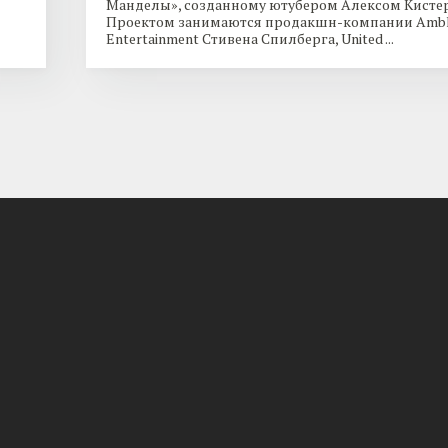
Манделы», созданному ютубером Алексом Кисте
Проектом занимаются продакшн-компании Ambl
Entertainment Стивена Спилберга, United ...