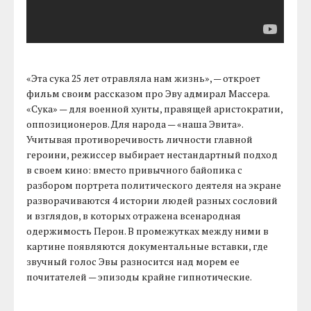
«Эта сука 25 лет отравляла нам жизнь», — откроет
фильм своим рассказом про Эву адмирал Массера.
«Сука» — для военной хунты, правящей аристократии,
оппозиционеров. Для народа — «наша Эвита».
Учитывая противоречивость личности главной
героини, режиссер выбирает нестандартный подход
в своем кино: вместо привычного байопика с
разбором портрета политического деятеля на экране
разворачиваются 4 истории людей разных сословий
и взглядов, в которых отражена всенародная
одержимость Перон. В промежутках между ними в
картине появляются документальные вставки, где
звучный голос Эвы разносится над морем ее
почитателей — эпизоды крайне гипнотические.