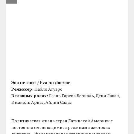
Эва не спит / Eva no duerme
Режиссер:
Пабло Агуэро
В главных ролях:
Гаэль Гарсиа Берналь, Дени Лаван,
Иманоль Ариас, Айлин Салас
Политическая жизнь стран Латинской Америки с
постоянно сменяющимися режимами жестоких
диктатур — феноменальная страница в мировой