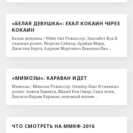
«БЕЛАЯ ДЕВУШКА»: ЕХАЛ КОКАИН ЧЕРЕЗ
КОКАИН
Белая девушка / White Girl Режиссер: Элизабет Вуд В
главных ролях: Морган Сэйлор, Брайан Марк,
Джастин Барта, Адриан Мартинез Девушка Лиа ...
«МИМОЗЫ»: КАРАВАН ИДЕТ
Мимозы / Mimosas Режиссер: Оливер Лакс В главных
ролях: Ахмед Хаммуд, Шакиб Бен Омар, Саид Агли,
Лаазиза Икрам Караван, ведомый неким ...
ЧТО СМОТРЕТЬ НА ММКФ-2016