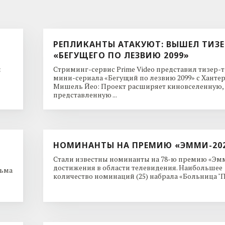
РЕПЛИКАНТЫ АТАКУЮТ: ВЫШЕЛ ТИЗЕ
«БЕГУЩЕГО ПО ЛЕЗВИЮ 2099»
и
Стриминг-сервис Prime Video представил тизер-
мини-сериала «Бегущий по лезвию 2099» с Ханте
Мишель Йео: Проект расширяет киновселенную,
представленную ...
НОМИНАНТЫ НА ПРЕМИЮ «ЭММИ-20
Стали известны номинанты на 78-ю премию «Эмм
достижения в области телевидения. Наибольшее
льма
количество номинаций (25) набрала «Больница "Пи