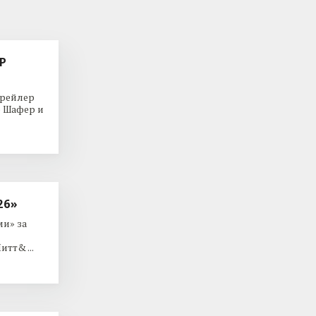
Р
трейлер
р Шафер и
26»
и» за
тт& ...