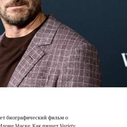
ет биографический фильм о
Илоне Маске. Как пишет
Variety
,