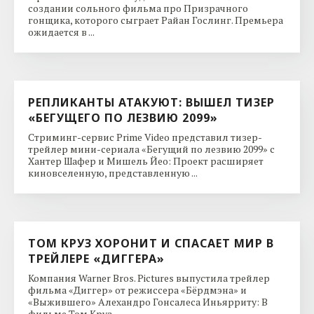
создании сольного фильма про Призрачного
гонщика, которого сыграет Райан Гослинг. Премьера
ожидается в ...
РЕПЛИКАНТЫ АТАКУЮТ: ВЫШЕЛ ТИЗЕР
«БЕГУЩЕГО ПО ЛЕЗВИЮ 2099»
Стриминг-сервис Prime Video представил тизер-
трейлер мини-сериала «Бегущий по лезвию 2099» с
Хантер Шафер и Мишель Йео: Проект расширяет
киновселенную, представленную ...
ТОМ КРУЗ ХОРОНИТ И СПАСАЕТ МИР В
ТРЕЙЛЕРЕ «ДИГГЕРА»
Компания Warner Bros. Pictures выпустила трейлер
фильма «Диггер» от режиссера «Бёрдмэна» и
«Выжившего» Алехандро Гонсалеса Иньярриту: В
фильме Том Круз ...