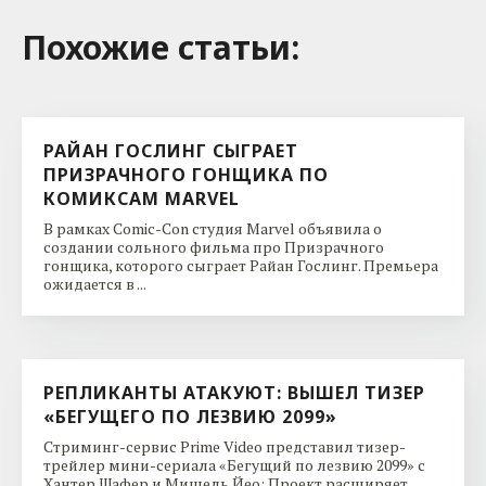
Похожие cтатьи:
РАЙАН ГОСЛИНГ СЫГРАЕТ
ПРИЗРАЧНОГО ГОНЩИКА ПО
КОМИКСАМ MARVEL
В рамках Comic-Con студия Marvel объявила о
создании сольного фильма про Призрачного
гонщика, которого сыграет Райан Гослинг. Премьера
ожидается в ...
РЕПЛИКАНТЫ АТАКУЮТ: ВЫШЕЛ ТИЗЕР
«БЕГУЩЕГО ПО ЛЕЗВИЮ 2099»
Стриминг-сервис Prime Video представил тизер-
трейлер мини-сериала «Бегущий по лезвию 2099» с
Хантер Шафер и Мишель Йео: Проект расширяет