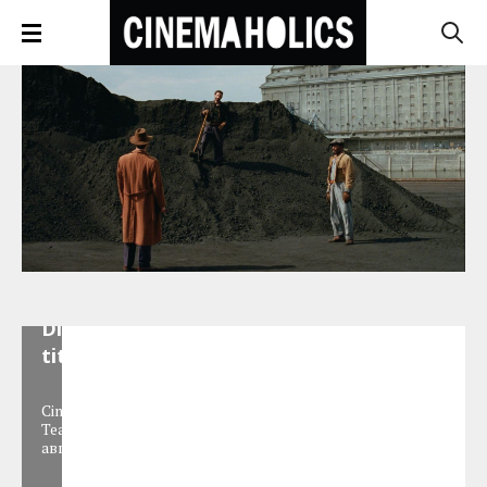
Дары
тамблера:
Corrected
Disney
titles
Cinemaholics
Team
,
31
августа 2014