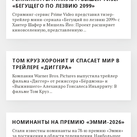
«БЕГУЩЕГО ПО ЛЕЗВИЮ 2099»
Стриминг-сервис Prime Video представил тизер-
трейлер мини-сериала «Бегущий по лезвию 2099» с
Хантер Шафер и Мишель Йео: Проект расширяет
киновселенную, представленную ...
ТОМ КРУЗ ХОРОНИТ И СПАСАЕТ МИР В
ТРЕЙЛЕРЕ «ДИГГЕРА»
Компания Warner Bros. Pictures выпустила трейлер
фильма «Диггер» от режиссера «Бёрдмэна» и
«Выжившего» Алехандро Гонсалеса Иньярриту: В
фильме Том Круз ...
НОМИНАНТЫ НА ПРЕМИЮ «ЭММИ-2026»
Стали известны номинанты на 78-ю премию «Эмми»
за достижения в области телевидения. Наибольшее