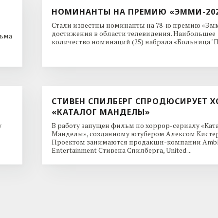
НОМИНАНТЫ НА ПРЕМИЮ «ЭММИ-20
Стали известны номинанты на 78-ю премию «Эмм
достижения в области телевидения. Наибольшее
льма
количество номинаций (25) набрала «Больница "Пи
СТИВЕН СПИЛБЕРГ СПРОДЮСИРУЕТ Х
«КАТАЛОГ МАНДЕЛЫ»
y
В работу запущен фильм по хоррор-сериалу «Кат
Манделы», созданному ютубером Алексом Кисте
Проектом занимаются продакшн-компании Ambl
Entertainment Стивена Спилберга, United ...