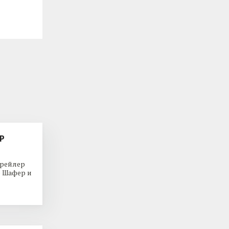
Р
трейлер
р Шафер и