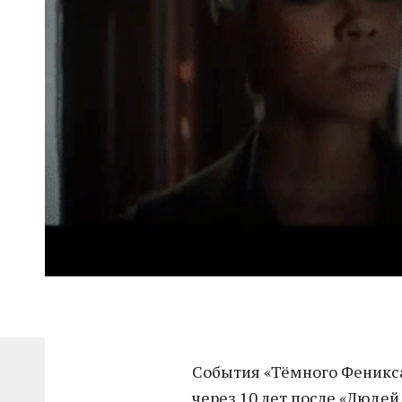
События «Тёмного Феникса
через 10 лет после «Людей