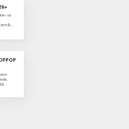
26»
и» за
тт& ...
ОРРОР
алог
ром.
in