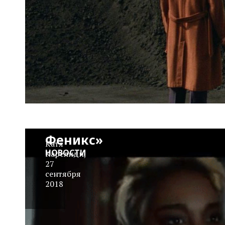
Трейлер:
«Люди
Икс:
Тёмный
Феникс»
Катя
НОВОСТИ
Карслиди
,
27
сентября
2018