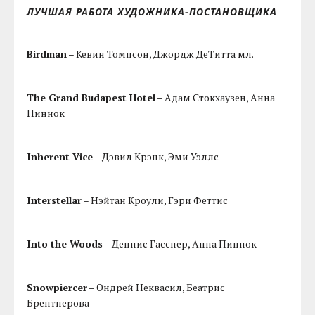
ЛУЧШАЯ РАБОТА ХУДОЖНИКА-ПОСТАНОВЩИКА
Birdman
– Кевин Томпсон, Джордж ДеТитта мл.
The Grand Budapest Hotel
– Адам Стокхаузен, Анна
Пиннок
Inherent Vice
– Дэвид Крэнк, Эми Уэллс
Interstellar
– Нэйтан Кроули, Гэри Феттис
Into the Woods
– Деннис Гасснер, Анна Пиннок
Snowpiercer
– Ондрей Неквасил, Беатрис
Брентнерова