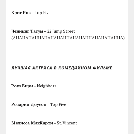
Крис Рок
– Top Five
Ченнинг Татум
– 22 Jump Street
(AHAHAHAHHAHAHAHAHHAHAHAHHAHAHAHAHHA)
ЛУЧШАЯ АКТРИСА В КОМЕДИЙНОМ ФИЛЬМЕ
Роуз Бирн
– Neighbors
Розарио Доусон
– Top Five
Мелисса МакКарти
– St. Vincent