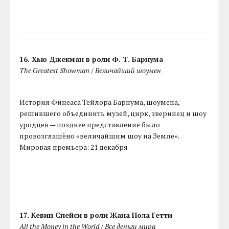
16. Хью Джекман в роли Ф. Т. Барнума
The Greatest Showman / Величайший шоумен
История Финеаса Тейлора Барнума, шоумена,
решившего объединить музей, цирк, зверинец и шоу
уродцев — позднее представление было
провозглашёно «величайшим шоу на Земле».
Мировая премьера: 21 декабря
17. Кевин Спейси в роли Жана Пола Гетти
All the Money in the World / Все деньги мира