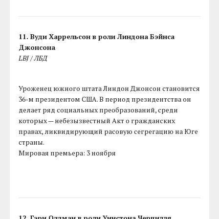
11. Вуди Харрельсон в роли Линдона Бэйнса
Джонсона
LBJ / ЛБД
Уроженец южного штата Линдон Джонсон становится
36-м президентом США. В период президентства он
делает ряд социальных преобразований, среди
которых — небезызвестный Акт о гражданских
правах, ликвидирующий расовую сегрегацию на Юге
страны.
Мировая премьера: 3 ноября
12. Гэри Олдман в роли Уинстона Черчилля