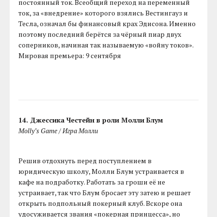
постоянный ток. Всеобщий переход на переменный
ток, за «внедрение» которого взялись Вестингауз и
Тесла, означал бы финансовый крах Эдисона. Именно
поэтому последний берётся за чёрный пиар двух
соперников, начиная так называемую «войну токов».
Мировая премьера: 9 сентября
14. Джессика Честейн в роли Молли Блум
Molly’s Game / Игра Молли
Решив отдохнуть перед поступлением в
юридическую школу, Молли Блум устраивается в
кафе на подработку. Работать за гроши её не
устраивает, так что Блум бросает эту затею и решает
открыть подпольный покерный клуб. Вскоре она
удосуживается звания «покерная принцесса», но