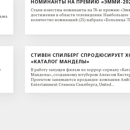
НОМИНАНТЫ НА ПРЕМИЮ «ЭММИ-20
Стали известны номинанты на 78-ю премию «Эмм
достижения в области телевидения. Наибольшее
льма
количество номинаций (25) набрала «Больница "Пи
СТИВЕН СПИЛБЕРГ СПРОДЮСИРУЕТ Х
«КАТАЛОГ МАНДЕЛЫ»
y
В работу запущен фильм по хоррор-сериалу «Кат
Манделы», созданному ютубером Алексом Кисте
Проектом занимаются продакшн-компании Ambl
Entertainment Стивена Спилберга, United ...