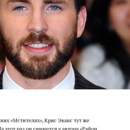
их «Мстителях», Крис Эванс тут же
а этот раз он снимется у автора «Район