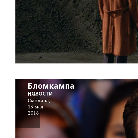
Крис Эванс
снимется у
Нила
Бломкампа
НОВОСТИ
Оля
Смолина
,
13 мая
2018