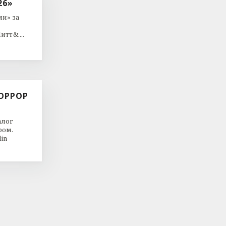
26»
и» за
тт& ...
ОРРОР
алог
ром.
in