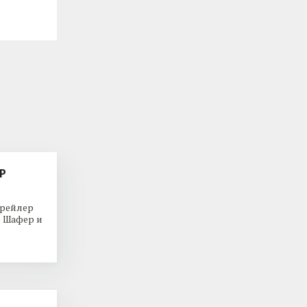
Р
трейлер
р Шафер и