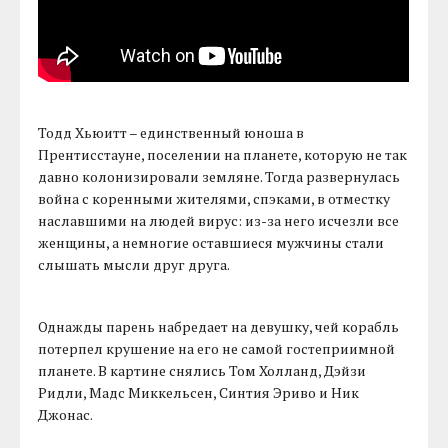
Тодд Хьюитт – единственный юноша в
Прентисстауне, поселении на планете, которую не так
давно колонизировали земляне. Тогда развернулась
война с коренными жителями, спэками, в отместку
наславшими на людей вирус: из-за него исчезли все
женщины, а немногие оставшиеся мужчины стали
слышать мысли друг друга.
Однажды парень набредает на девушку, чей корабль
потерпел крушение на его не самой гостеприимной
планете. В картине снялись Том Холланд, Дэйзи
Ридли, Мадс Миккельсен, Синтия Эриво и Ник
Джонас.