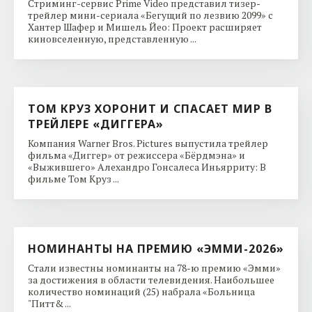
Стриминг-сервис Prime Video представил тизер-
трейлер мини-сериала «Бегущий по лезвию 2099» с
Хантер Шафер и Мишель Йео: Проект расширяет
киновселенную, представленную ...
ТОМ КРУЗ ХОРОНИТ И СПАСАЕТ МИР В
ТРЕЙЛЕРЕ «ДИГГЕРА»
Компания Warner Bros. Pictures выпустила трейлер
фильма «Диггер» от режиссера «Бёрдмэна» и
«Выжившего» Алехандро Гонсалеса Иньярриту: В
фильме Том Круз ...
НОМИНАНТЫ НА ПРЕМИЮ «ЭММИ-2026»
Стали известны номинанты на 78-ю премию «Эмми»
за достижения в области телевидения. Наибольшее
количество номинаций (25) набрала «Больница
"Питт& ...