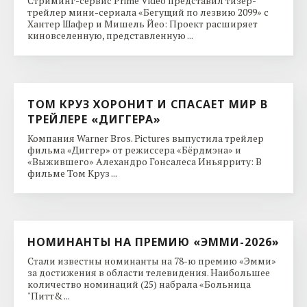
Стриминг-сервис Prime Video представил тизер-
трейлер мини-сериала «Бегущий по лезвию 2099» с
Хантер Шафер и Мишель Йео: Проект расширяет
киновселенную, представленную ...
ТОМ КРУЗ ХОРОНИТ И СПАСАЕТ МИР В
ТРЕЙЛЕРЕ «ДИГГЕРА»
Компания Warner Bros. Pictures выпустила трейлер
фильма «Диггер» от режиссера «Бёрдмэна» и
«Выжившего» Алехандро Гонсалеса Иньярриту: В
фильме Том Круз ...
НОМИНАНТЫ НА ПРЕМИЮ «ЭММИ-2026»
Стали известны номинанты на 78-ю премию «Эмми»
за достижения в области телевидения. Наибольшее
количество номинаций (25) набрала «Больница
"Питт& ...