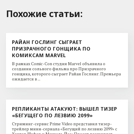
Похожие cтатьи:
РАЙАН ГОСЛИНГ СЫГРАЕТ
ПРИЗРАЧНОГО ГОНЩИКА ПО
КОМИКСАМ MARVEL
В рамках Comic-Con студия Marvel объявила о
создании сольного фильма про Призрачного
гонщика, которого сыграет Райан Гослинг. Премьера
ожидается в ...
РЕПЛИКАНТЫ АТАКУЮТ: ВЫШЕЛ ТИЗЕР
«БЕГУЩЕГО ПО ЛЕЗВИЮ 2099»
Стриминг-сервис Prime Video представил тизер-
трейлер мини-сериала «Бегущий по лезвию 2099» с
Хантер Шафер и Мишель Йео: Проект расширяет