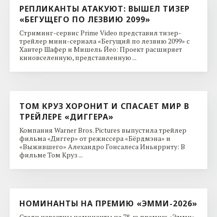
РЕПЛИКАНТЫ АТАКУЮТ: ВЫШЕЛ ТИЗЕР
«БЕГУЩЕГО ПО ЛЕЗВИЮ 2099»
Стриминг-сервис Prime Video представил тизер-
трейлер мини-сериала «Бегущий по лезвию 2099» с
Хантер Шафер и Мишель Йео: Проект расширяет
киновселенную, представленную ...
ТОМ КРУЗ ХОРОНИТ И СПАСАЕТ МИР В
ТРЕЙЛЕРЕ «ДИГГЕРА»
Компания Warner Bros. Pictures выпустила трейлер
фильма «Диггер» от режиссера «Бёрдмэна» и
«Выжившего» Алехандро Гонсалеса Иньярриту: В
фильме Том Круз ...
НОМИНАНТЫ НА ПРЕМИЮ «ЭММИ-2026»
Стали известны номинанты на 78-ю премию «Эмми»