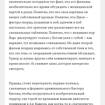
окончательно потерялся тот факт, что его фильмы
необязательно все время обсуждать с медицинской
картой в руках. Понятно, что все свои картины он
пишет собственной кровью. Понятно, что Джек —
фигура творца, поданная в лоб, причем в лоб
настолько, что зрителю уже разъясняют все на
специальных табличках. Понятно, что с недавних пор
Ларс дискутирует только с Богом (или с собой — как
вариант, тут возможно совпадение). Но даже второй
фильм подряд шарахаясь от собственной тени и тех,
кто эту тень со злорадным удовольствием обсуждает,
Триер а) лучше других себя комментирует, линчует и
превозносит; б) снимает кино, которое интересно
смотреть.
Правда, стоит перетерпеть первые полчаса,
сделанные в формате криминального Бастера
Китона, чтобы погрузиться в изобретательный
хоррор, где герой по кровавым маякам двигается
прямиком в Ад. Камера, как когда-то в «Антихристе»