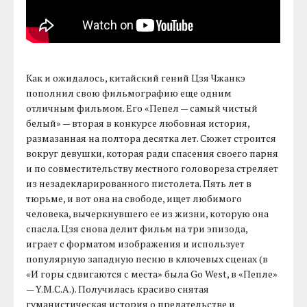
Как и ожидалось, китайский гений Цзя Чжанкэ
пополнил свою фильмографию еще одним
отличным фильмом. Его «Пепел — самый чистый
белый» — вторая в конкурсе любовная история,
размазанная на полтора десятка лет. Сюжет строится
вокруг девушки, которая ради спасения своего парня
и по совместительству местного головореза стреляет
из незадекларированного пистолета. Пять лет в
тюрьме, и вот она на свободе, ищет любимого
человека, вычеркнувшего ее из жизни, которую она
спасла. Цзя снова делит фильм на три эпизода,
играет с форматом изображения и использует
популярную западную песню в ключевых сценах (в
«И горы сдвигаются с места» была Go West, в «Пепле»
— Y.M.C.A.). Получилась красиво снятая
гуманистическая история о предательстве и