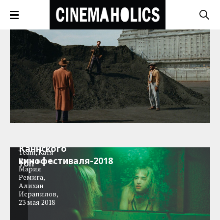
Выбор редакции:
Главные фильмы
Cinemaholics
Каннского
Team
,
Катя
кинофестиваля-2018
Карслиди
,
ТОП
Мария
Ремига
,
Алихан
Исрапилов
,
23 мая 2018