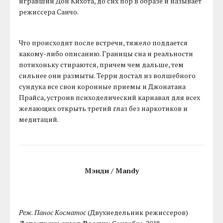
игравший Дон Кихота, до сих пор в образе и называет
режиссера Санчо.
Что происходит после встречи, тяжело поддается
какому-либо описанию. Границы сна и реальности
потихоньку стираются, причем чем дальше, тем
сильнее они размыты. Терри достал из волшебного
сундука все свои коронные приемы и Джонатана
Прайса, устроив психоделический карнавал для всех
желающих открыть третий глаз без наркотиков и
медитаций.
Мэнди / Mandy
Реж. Панос Косматос
(Двухнедельник режиссеров)