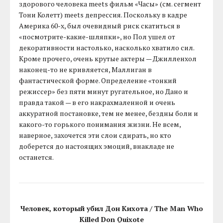
здорового человека meets фильм «Часы» (см. сегмент
Тони Колетт) meets депрессия. Поскольку в кадре
Америка 60-х, был очевидный риск скатиться в
«посмотрите-какие-шляпки», но Пол ушел от
декоративности настолько, насколько хватило сил.
Кроме прочего, очень крутые актеры — Джилленхол
наконец-то не кривляется, Маллиган в
фантастической форме. Определение «тонкий
режиссер» без пяти минут ругательное, но Дано и
правда такой — в его накрахмаленной и очень
аккуратной постановке, тем не менее, бездны боли и
какого-то горького понимания жизни. Не всем,
наверное, захочется эти слои сдирать, но кто
доберется до настоящих эмоций, внакладе не
останется.
Человек, который убил Дон Кихота / The Man Who
Killed Don Quixote