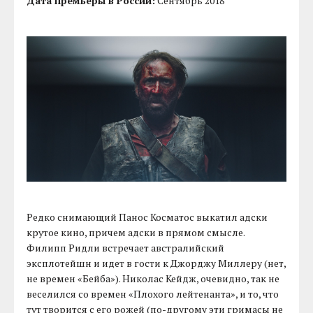
Дата премьеры в России:
Сентябрь 2018
Редко снимающий Панос Косматос выкатил адски
крутое кино, причем адски в прямом смысле.
Филипп Ридли встречает австралийский
эксплотейшн и идет в гости к Джорджу Миллеру (нет,
не времен «Бейба»). Николас Кейдж, очевидно, так не
веселился со времен «Плохого лейтенанта», и то, что
тут творится с его рожей (по-другому эти гримасы не