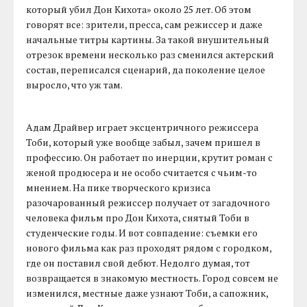
который убил Дон Кихота» около 25 лет. Об этом
говорят все: зрители, пресса, сам режиссер и даже
начальные титры картины. За такой внушительный
отрезок времени несколько раз сменился актерский
состав, переписался сценарий, да поколение целое
выросло, что уж там.
Адам Драйвер играет эксцентричного режиссера
Тоби, который уже вообще забыл, зачем пришел в
профессию. Он работает по инерции, крутит роман с
женой продюсера и не особо считается с чьим-то
мнением. На пике творческого кризиса
разочарованный режиссер получает от загадочного
человека фильм про Дон Кихота, снятый Тоби в
студенческие годы. И вот совпадение: съемки его
нового фильма как раз проходят рядом с городком,
где он поставил свой дебют. Недолго думая, тот
возвращается в знакомую местность. Город совсем не
изменился, местные даже узнают Тоби, а сапожник,