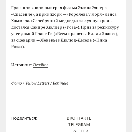
Гран-при жюри выиграл фильм Эмина Элпера
«Спасение», а приз жюри — «Королева у моря» Лэнса
Хаммера. «Серебряный медведь» за лучшую роль
достался Сандре Хюллер («Роза»). Приз за режиссуру
унес домой Грант Ги («Всем нравится Билли Эванс»),
за сценарий — Женевьев Дюлюд-Десель («Нина
Роза»).
Источник:
Deadline
Фото / Yellow Letters / Berlinale
Поделиться:
ВКОНТАКТЕ
TELEGRAM
TWITTER