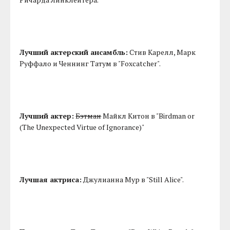
Лучший актерский ансамбль:
Стив Карелл, Марк
Руффало и Ченнинг Татум в "Foxcatcher".
Лучший актер:
Бэтман
Майкл Китон в "Birdman or
(The Unexpected Virtue of Ignorance)"
Лучшая актриса:
Джулианна Мур в "Still Alice".