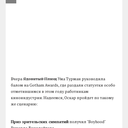
Вчера
Ядовитый Плющ
Ума Турман руководила
балом на Gotham Awards, где раздали статуэтки особо
отметившимся в этом году работникам
киноиндустрии. Надеемся, Оскар пройдет по такому
же сценарию:
Приз зрительских симпатий
получил "Boyhood"
Ричарда Линклейтера.