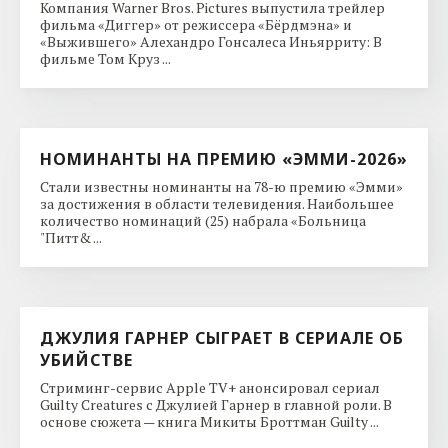
Компания Warner Bros. Pictures выпустила трейлер
фильма «Диггер» от режиссера «Бёрдмэна» и
«Выжившего» Алехандро Гонсалеса Иньярриту: В
фильме Том Круз ...
НОМИНАНТЫ НА ПРЕМИЮ «ЭММИ-2026»
Стали известны номинанты на 78-ю премию «Эмми»
за достижения в области телевидения. Наибольшее
количество номинаций (25) набрала «Больница
"Питт& ...
ДЖУЛИЯ ГАРНЕР СЫГРАЕТ В СЕРИАЛЕ ОБ
УБИЙСТВЕ
Стриминг-сервис Apple TV+ анонсировал сериал
Guilty Creatures с Джулией Гарнер в главной роли. В
основе сюжета — книга Микиты Броттман Guilty ...