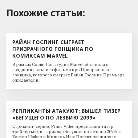
Похожие cтатьи:
РАЙАН ГОСЛИНГ СЫГРАЕТ
ПРИЗРАЧНОГО ГОНЩИКА ПО
КОМИКСАМ MARVEL
В рамках Comic-Con студия Marvel объявила о
создании сольного фильма про Призрачного
гонщика, которого сыграет Райан Гослинг. Премьера
ожидается в ...
РЕПЛИКАНТЫ АТАКУЮТ: ВЫШЕЛ ТИЗЕР
«БЕГУЩЕГО ПО ЛЕЗВИЮ 2099»
Стриминг-сервис Prime Video представил тизер-
трейлер мини-сериала «Бегущий по лезвию 2099» с
Хантер Шафер и Мишель Йео: Проект расширяет