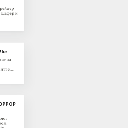
трейлер
р Шафер и
26»
и» за
тт& ...
ОРРОР
алог
ром.
in