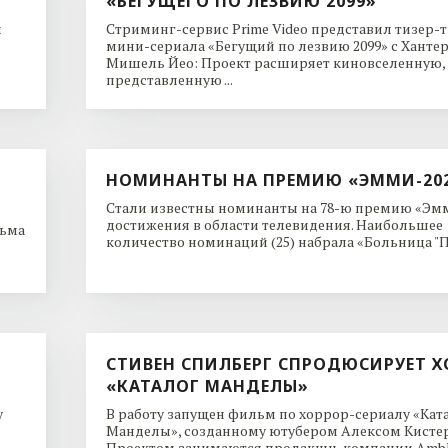
«БЕГУЩЕГО ПО ЛЕЗВИЮ 2099»
и
Стриминг-сервис Prime Video представил тизер-
мини-сериала «Бегущий по лезвию 2099» с Ханте
Мишель Йео: Проект расширяет киновселенную,
представленную ...
НОМИНАНТЫ НА ПРЕМИЮ «ЭММИ-20
Стали известны номинанты на 78-ю премию «Эмм
достижения в области телевидения. Наибольшее
льма
количество номинаций (25) набрала «Больница "Пи
СТИВЕН СПИЛБЕРГ СПРОДЮСИРУЕТ Х
«КАТАЛОГ МАНДЕЛЫ»
y
В работу запущен фильм по хоррор-сериалу «Кат
Манделы», созданному ютубером Алексом Кисте
Проектом занимаются продакшн-компании Ambl