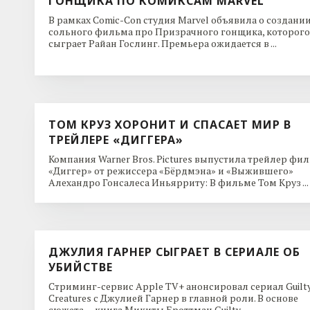
ГОНЩИКА ПО КОМИКСАМ MARVEL
В рамках Comic-Con студия Marvel объявила о создани
сольного фильма про Призрачного гонщика, которого
сыграет Райан Гослинг. Премьера ожидается в ...
ТОМ КРУЗ ХОРОНИТ И СПАСАЕТ МИР В
ТРЕЙЛЕРЕ «ДИГГЕРА»
Компания Warner Bros. Pictures выпустила трейлер фи
«Диггер» от режиссера «Бёрдмэна» и «Выжившего»
Алехандро Гонсалеса Иньярриту: В фильме Том Круз ...
ДЖУЛИЯ ГАРНЕР СЫГРАЕТ В СЕРИАЛЕ ОБ
УБИЙСТВЕ
Стриминг-сервис Apple TV+ анонсировал сериал Guilt
Creatures с Джулией Гарнер в главной роли. В основе
сюжета — книга Микиты Броттман Guilty ...