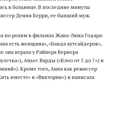
ась в больнице. В последние минуты
жиссер Денни Берри, ее бывший муж.
на по ролям в фильмах Жана-Люка Годара:
на есть женщина», «Банда аутсайдеров»,
е она играла у Райнера Вернера
летка»), Аньес Варды («Клео от 5 до 7») и
нний»). Кроме того, Анна как режиссер
ить вместе» и «Виктория») и написала