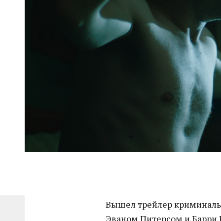
Вышел трейлер криминаль
Эваном Питерсом и Барри К