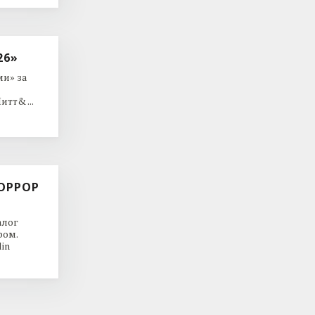
26»
и» за
тт& ...
ОРРОР
алог
ром.
in