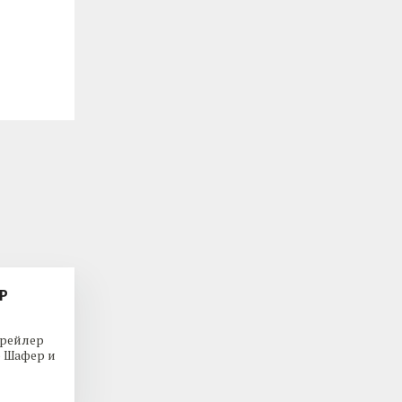
Р
трейлер
р Шафер и