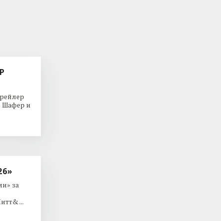
Р
трейлер
р Шафер и
26»
и» за
тт& ...