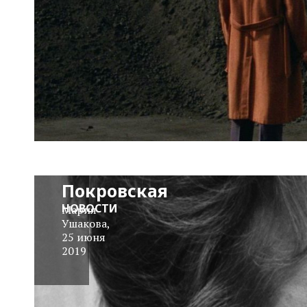
Умерла
Алла
Покровская
НОВОСТИ
Мария
Ушакова
,
25 июня
2019