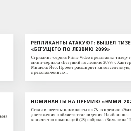
РЕПЛИКАНТЫ АТАКУЮТ: ВЫШЕЛ ТИЗЕ
«БЕГУЩЕГО ПО ЛЕЗВИЮ 2099»
и
Стриминг-сервис Prime Video представил тизер-
мини-сериала «Бегущий по лезвию 2099» с Ханте
Мишель Йео: Проект расширяет киновселенную,
представленную ...
НОМИНАНТЫ НА ПРЕМИЮ «ЭММИ-20
Стали известны номинанты на 78-ю премию «Эмм
достижения в области телевидения. Наибольшее
льма
количество номинаций (25) набрала «Больница "Пи