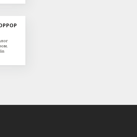
ОРРОР
алог
ром.
in